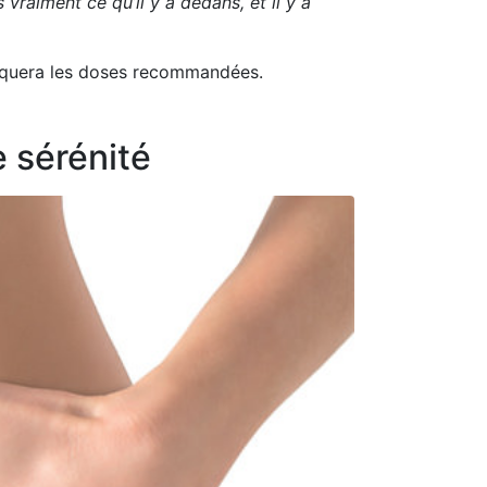
vraiment ce qu’il y a dedans, et il y a
ndiquera les doses recommandées.
e sérénité