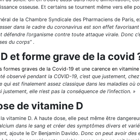
oissance osseuse. Et certains se tournent même vers elle po
néral de la Chambre Syndicale des Pharmaciens de Paris, ex
éresser dans le cadre du coronavirus est son effet favorisan
 défendre l’organisme contre toute attaque virale. Donc c’e
ses du corps” .
D et forme grave de la covid
es formes graves de la Covid-19 et une carence en vitamine
été observé pendant la COVID-19, c’est que justement, chez 
 qui est finalement assez classique dans les maladies où on
i justement, elle n’est pas la conséquence de l’infection. »
ose de vitamine D
ur la vitamine D. A haute dose, elle peut même être dangere
cium dans le sang et créer des symptômes divers et variés
ent,
ajoute le Dr Benjamin Davido.
Donc on peut avoir des e