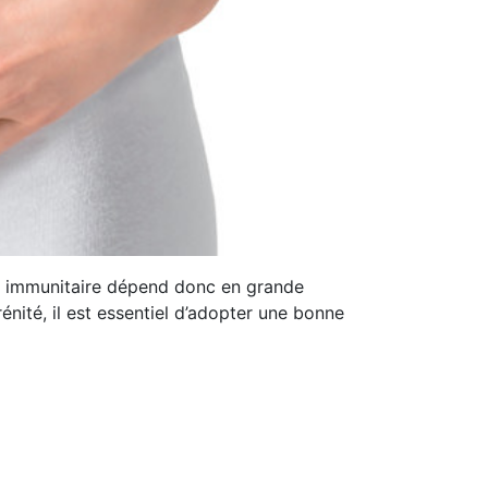
me immunitaire dépend donc en grande
érénité, il est essentiel d’adopter une bonne